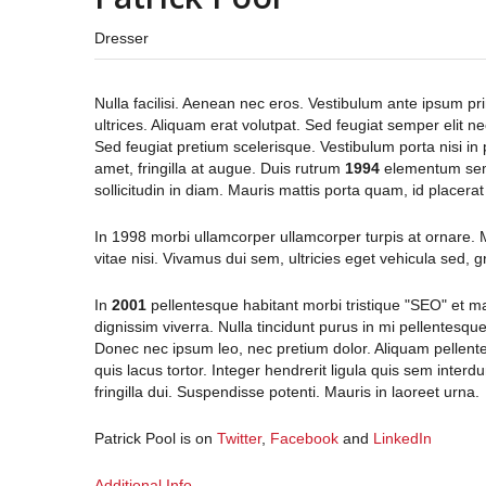
Dresser
Nulla facilisi. Aenean nec eros. Vestibulum ante ipsum p
ultrices. Aliquam erat volutpat. Sed feugiat semper elit ne
Sed feugiat pretium scelerisque. Vestibulum porta nisi in pu
amet, fringilla at augue. Duis rutrum
1994
elementum sem 
sollicitudin in diam. Mauris mattis porta quam, id placerat 
In 1998 morbi ullamcorper ullamcorper turpis at ornare
vitae nisi. Vivamus dui sem, ultricies eget vehicula sed, 
In
2001
pellentesque habitant morbi tristique "SEO" et 
dignissim viverra. Nulla tincidunt purus in mi pellentesq
Donec nec ipsum leo, nec pretium dolor. Aliquam pellent
quis lacus tortor. Integer hendrerit ligula quis sem inter
fringilla dui. Suspendisse potenti. Mauris in laoreet urna.
Patrick Pool is on
Twitter
,
Facebook
and
LinkedIn
Additional Info