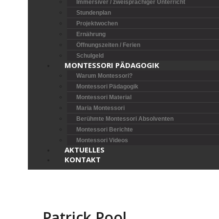
Immersiver / zweisprachiger Unterricht
Stundenplan
Projektwochen
Ernährung
Öffnungszeiten / Ferien
Schulgeld
MONTESSORI PÄDAGOGIK
Warum Montessori?
Montessori Pädagogik
Montessori Material
Maria Montessori
Berühmte Montessori Absolventen
Montessori Berichte
Montessori Videos
AKTUELLES
KONTAKT
Patrick Pool