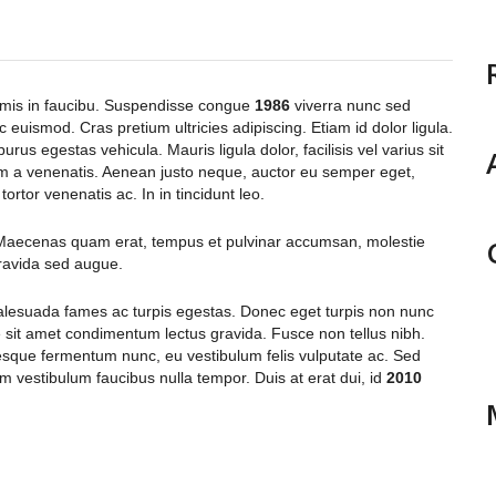
rimis in faucibu. Suspendisse congue
1986
viverra nunc sed
c euismod. Cras pretium ultricies adipiscing. Etiam id dolor ligula.
rus egestas vehicula. Mauris ligula dolor, facilisis vel varius sit
a venenatis. Aenean justo neque, auctor eu semper eget,
tortor venenatis ac. In in tincidunt leo.
. Maecenas quam erat, tempus et pulvinar accumsan, molestie
gravida sed augue.
malesuada fames ac turpis egestas. Donec eget turpis non nunc
ue sit amet condimentum lectus gravida. Fusce non tellus nibh.
esque fermentum nunc, eu vestibulum felis vulputate ac. Sed
dum vestibulum faucibus nulla tempor. Duis at erat dui, id
2010