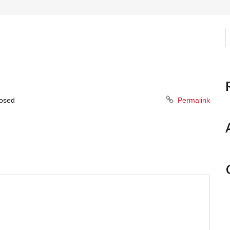
osed
Permalink