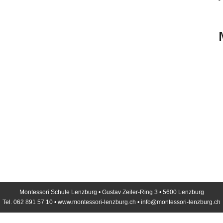
Montessori Schule Lenzburg • Gustav Zeiler-Ring 3 • 5600 Lenzburg
Tel. 062 891 57 10 • www.montessori-lenzburg.ch •
info@montessori-lenzburg.ch