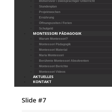
Immersiver / zweisprachiger Unterricht
Stundenplan
Projektwochen
Ernährung
Öffnungszeiten / Ferien
Schulgeld
MONTESSORI PÄDAGOGIK
Warum Montessori?
Montessori Pädagogik
Montessori Material
Maria Montessori
Berühmte Montessori Absolventen
Montessori Berichte
Montessori Videos
AKTUELLES
KONTAKT
Slide #7